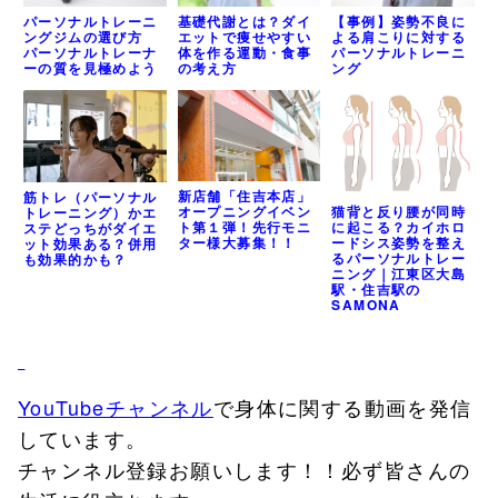
パーソナルトレーニ
基礎代謝とは？ダイ
【事例】姿勢不良に
ングジムの選び方
エットで痩せやすい
よる肩こりに対する
パーソナルトレーナ
体を作る運動・食事
パーソナルトレーニ
ーの質を見極めよう
の考え方
ング
新店舗「住吉本店」
筋トレ（パーソナル
オープニングイベン
猫背と反り腰が同時
トレーニング）かエ
ト第１弾！先行モニ
に起こる？カイホロ
ステどっちがダイエ
ター様大募集！！
ードシス姿勢を整え
ット効果ある？併用
るパーソナルトレー
も効果的かも？
ニング｜江東区大島
駅・住吉駅の
SAMONA
YouTubeチャンネル
で身体に関する動画を発信
しています。
チャンネル登録お願いします！！必ず皆さんの