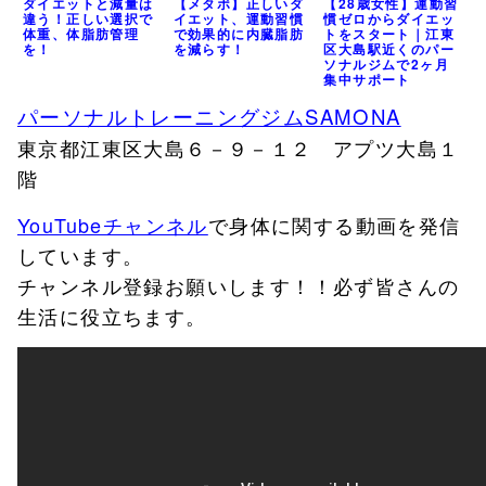
ダイエットと減量は
【メタボ】正しいダ
【28歳女性】運動習
違う！正しい選択で
イエット、運動習慣
慣ゼロからダイエッ
体重、体脂肪管理
で効果的に内臓脂肪
トをスタート｜江東
を！
を減らす！
区大島駅近くのパー
ソナルジムで2ヶ月
集中サポート
パーソナルトレーニングジムSAMONA
東京都江東区大島６－９－１２ アプツ大島１
階
YouTubeチャンネル
で身体に関する動画を発信
しています。
チャンネル登録お願いします！！必ず皆さんの
生活に役立ちます。