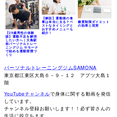
【解説】運動後の食
糖質制限ダイエット
事は本当に太る？ベ
の効果と現実
ストなタイミングと
おすすめメニューも
紹介！
【29歳男性の体験
談】運動不足を解消
したい方へ｜大島駅
前パーソナルトレー
ニングジム サモーナ
で始める運動習慣づ
くり
パーソナルトレーニングジムSAMONA
東京都江東区大島６－９－１２ アプツ大島１
階
YouTubeチャンネル
で身体に関する動画を発信
しています。
チャンネル登録お願いします！！必ず皆さんの
生活に役立ちます。