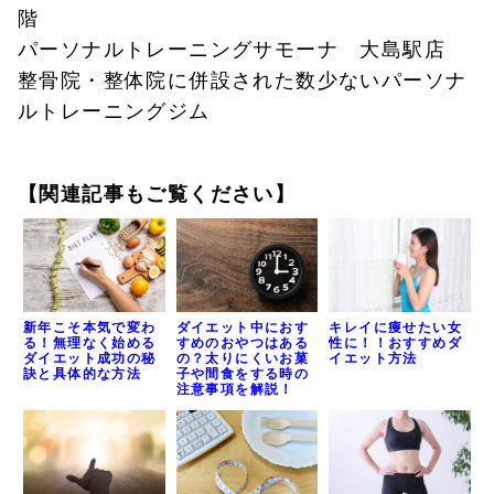
階
パーソナルトレーニングサモーナ 大島駅店
整骨院・整体院に併設された数少ないパーソナ
ルトレーニングジム
【関連記事もご覧ください】
新年こそ本気で変わ
キレイに痩せたい女
ダイエット中におす
る！無理なく始める
性に！！おすすめダ
すめのおやつはある
ダイエット成功の秘
イエット方法
の？太りにくいお菓
訣と具体的な方法
子や間食をする時の
注意事項を解説！