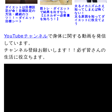
太るメカニズムさえ
ダイエットは目標設
筋トレ・ダイエット
知ってしまえば怖く
定が命！目標設定の
で結果を出すなら
ない！
方法・継続のコ
【エネルギー必要量
太る原因を知ってダ
ツ！！～ダイエット
を知ろう！】
イエットに役立てよ
目標シート
う
YouTubeチャンネル
で身体に関する動画を発信
しています。
チャンネル登録お願いします！！必ず皆さんの
生活に役立ちます。