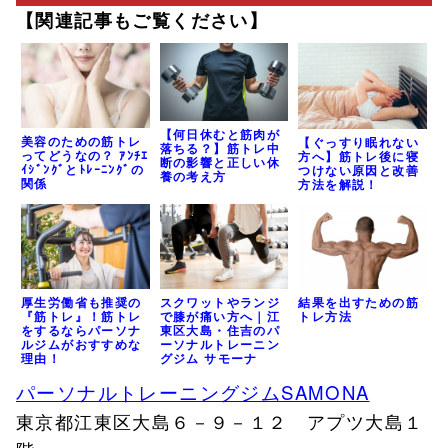
【関連記事もご覧ください】
【何日休むと筋肉が
美容のための筋トレ
【ぐっすり眠れない
落ちる？】筋トレ中
ってどうなの？ ｱﾝﾁｴ
方へ】筋トレ後に寝
断の影響と正しい休
ｲｼﾞﾝｸﾞとﾄﾚｰﾆﾝｸﾞの
つけない原因と改善
養の考え方
関係
方法を解説！
結果を出すための筋
厚生労働省も推奨の
スクワットやランジ
トレ方法
『筋トレ』！筋トレ
で膝が痛い方へ｜江
をするならパーソナ
東区大島・住吉のパ
ルジムがおすすめな
ーソナルトレーニン
理由！
グジム サモーナ
パーソナルトレーニングジムSAMONA
東京都江東区大島６－９－１２ アプツ大島１