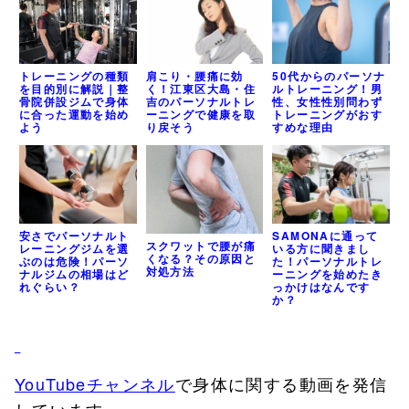
トレーニングの種類
肩こり・腰痛に効
50代からのパーソナ
を目的別に解説｜整
く！江東区大島・住
ルトレーニング！男
骨院併設ジムで身体
吉のパーソナルトレ
性、女性性別問わず
に合った運動を始め
ーニングで健康を取
トレーニングがおす
よう
り戻そう
すめな理由
安さでパーソナルト
SAMONAに通って
スクワットで腰が痛
レーニングジムを選
いる方に聞きまし
くなる？その原因と
ぶのは危険！パーソ
た！パーソナルトレ
対処方法
ナルジムの相場はど
ーニングを始めたき
れぐらい？
っかけはなんです
か？
YouTubeチャンネル
で身体に関する動画を発信
しています。