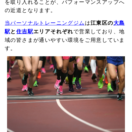
を取り入れることが、パフォーマンスアップへ
の近道となります。
当パーソナルトレーニングジム
は
江東区の
大島
で営業しており、地
駅
と
住吉駅
エリアそれぞれ
域の皆さまが通いやすい環境をご用意していま
す。