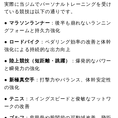
実際に当ジムでパーソナルトレーニングを受け
ている競技は以下の通りです。
：後半も崩れないランニン
● マラソンランナー
グフォームと持久力強化
：ペダリング効率の改善と体幹
● ロードバイク
強化による持続的な出力向上
：爆発的なパワー
● 陸上競技（短距離・跳躍）
と瞬発力の強化
：打撃力やバランス、体幹安定性
● 新極真空手
の強化
：スイングスピードと俊敏なフットワ
● テニス
ークの改善
：肩甲骨や股関節の可動域改善、飛距
● ゴルフ