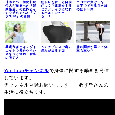
コロナに負けるな！
【体力の二極化】現
筋トレをすると自信
自宅でできる引き締
代人が知るべき「運
がつく？運動をする
め筋トレ集
動格差」の恐怖と今
とポジティブになれ
すぐ始めるべき『プ
るホルモンが出
ラス10』の習慣
る！！
基礎代謝とは？ダイ
ベンチプレスで肩に
膝の関節が重い？体
エットで痩せやすい
痛みが出る原因
重も重い？
体を作る運動・食事
の考え方
YouTubeチャンネル
で身体に関する動画を発信
しています。
チャンネル登録お願いします！！必ず皆さんの
生活に役立ちます。