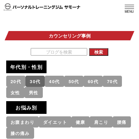
MENU
カウンセリング事例
年代別・性別
20代
30代
40代
50代
60代
70代
女性
男性
お悩み別
お腹まわり
ダイエット
健康
肩こり
腰痛
膝の痛み