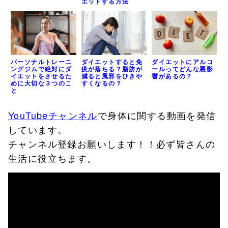
エットする方法
パーソナルトレーニ
ダイエットすると免
ダイエットにアルコ
ングジムで絶対にダ
疫が落ちる？脂肪が
ールってどんな悪影
イエットをさせるた
減ると風邪をひきや
響があるの？
めに大切な３つのこ
すくなるの？
と
YouTubeチャンネル
で身体に関する動画を発信
しています。
チャンネル登録お願いします！！必ず皆さんの
生活に役立ちます。