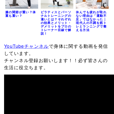
膝の関節が重い？体
ピラティスとパーソ
休んでも疲れが取れ
重も重い？
ナルトレーニングの
ない理由は「運動不
違いとは？それぞれ
足」ではなかった｜
の効果とメリット・
現代人の不調を筋ト
デメリットをプロの
レとランニングで整
トレーナー目線で解
える方法
説！
YouTubeチャンネル
で身体に関する動画を発信
しています。
チャンネル登録お願いします！！必ず皆さんの
生活に役立ちます。